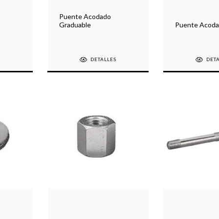
Puente Acodado
Graduable
Puente Acod
S
DETALLES
DET