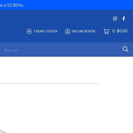
hs a 12:30 hs.
0
$0,00
CREAR CUENTA
INICIAR SESIÓN
-