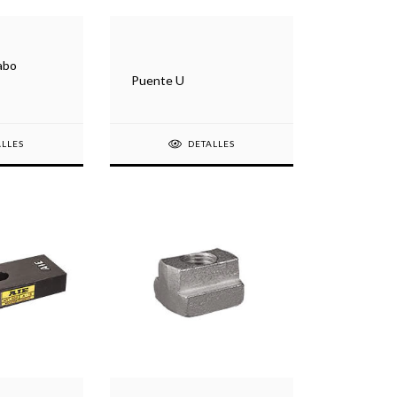
abo
Puente U
ALLES
DETALLES