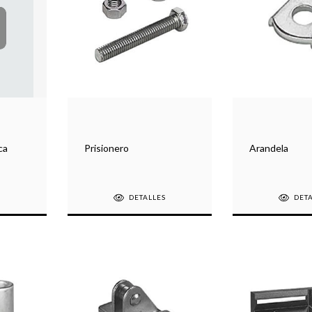
ca
Prisionero
Arandela
S
DETALLES
DET