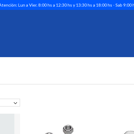
tención: Lun a Vier. 8:00 hs a 12:30 hs y 13:30 hs a 18:00 hs - Sab 9:00 