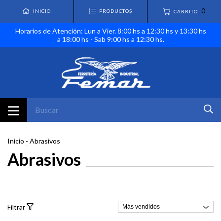
0
INICIO
PRODUCTOS
CARRITO
Horarios de Atención: Lun a Vier. 8:00 hs a 12:30 hs y 13:30 hs
a 18:00 hs - Sab 9:00 hs a 12:30 hs.
Inicio
-
Abrasivos
Abrasivos
Filtrar