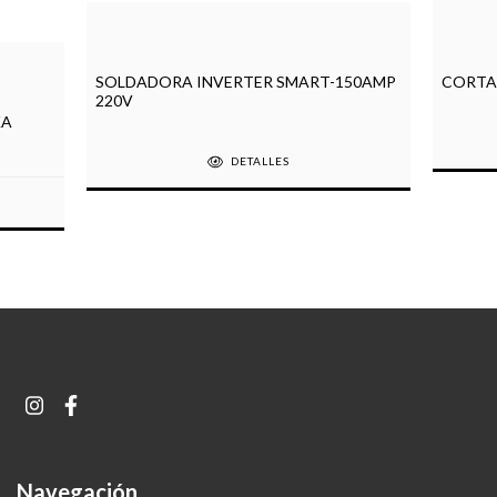
SOLDADORA INVERTER SMART-150AMP
CORTAD
220V
KA
DETALLES
Navegación