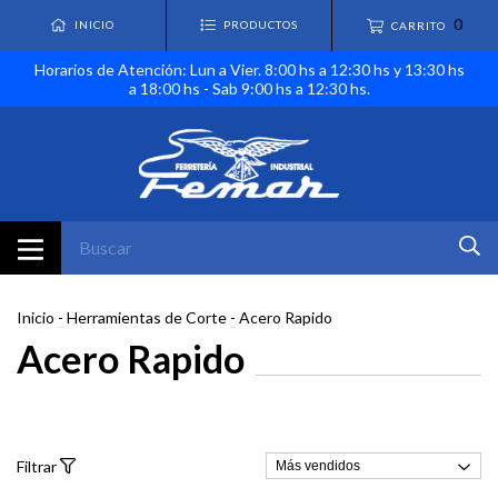
0
INICIO
PRODUCTOS
CARRITO
Horarios de Atención: Lun a Vier. 8:00 hs a 12:30 hs y 13:30 hs
a 18:00 hs - Sab 9:00 hs a 12:30 hs.
Inicio
-
Herramientas de Corte
-
Acero Rapido
Acero Rapido
Filtrar