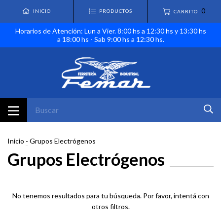
0
INICIO
PRODUCTOS
CARRITO
Horarios de Atención: Lun a Vier. 8:00 hs a 12:30 hs y 13:30 hs
a 18:00 hs - Sab 9:00 hs a 12:30 hs.
Inicio
-
Grupos Electrógenos
Grupos Electrógenos
No tenemos resultados para tu búsqueda. Por favor, intentá con
otros filtros.